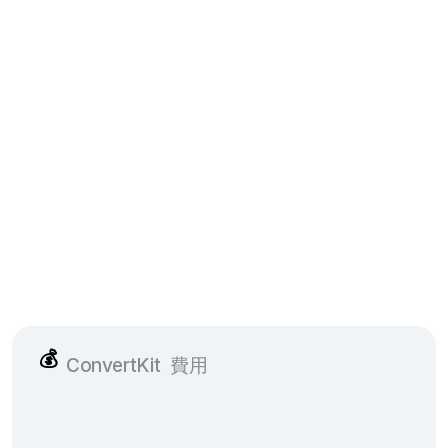
💰
ConvertKit
費用