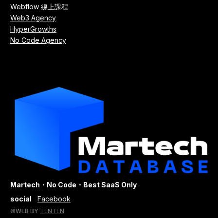
Webflow 線上課程
Web3 Agency
HyperGrowths
No Code Agency
Martech・No Code・Best SaaS Only
social
Facebook
©WEB BY
TENTEN