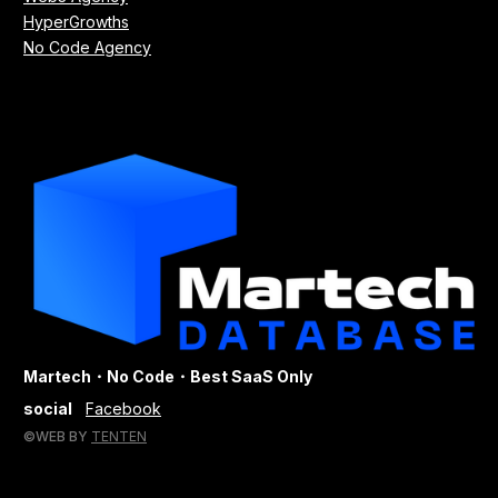
HyperGrowths
No Code Agency
Martech・No Code・Best SaaS Only
social
Facebook
©WEB BY
TENTEN