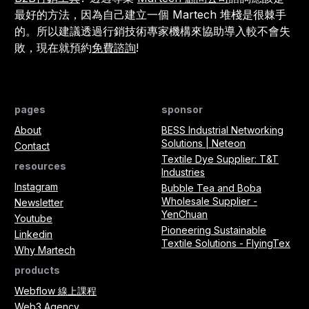
最好的方法，因為自己建立一個 Martech 堆棧是很棘手
的。所以建議透過行銷技術專家機構來協助導入較不會失
敗，現在就預約
免費諮詢
!
pages
sponsor
About
BESS Industrial Networking
Solutions | Neteon
Contact
Textile Dye Supplier: T&T
resources
Industries
Instagram
Bubble Tea and Boba
Wholesale Supplier -
Newsletter
YenChuan
Youtube
Pioneering Sustainable
Linkedin
Textile Solutions - FlyingTex
Why Martech
products
Webflow 線上課程
Web3 Agency