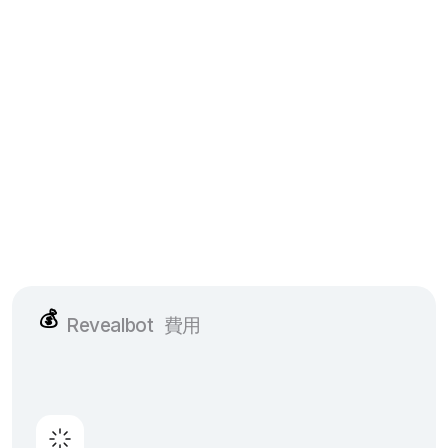
💰
Revealbot
費用