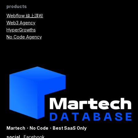
products
Webflow 線上課程
Web3 Agency
HyperGrowths
No Code Agency
Martech・No Code・Best SaaS Only
social
Facebook