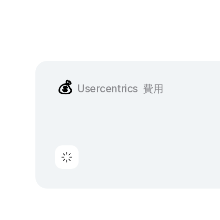
💰
Usercentrics
費用