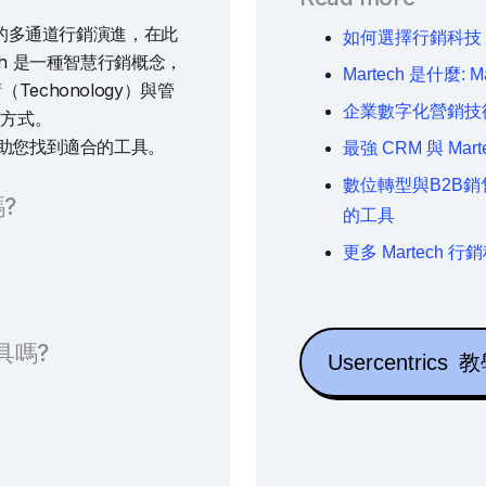
的多通道行銷演進，在此
如何選擇行銷科技 M
ech 是一種智慧行銷概念，
Martech 是什麼
Techonology）與管
企業數字化營銷技術: 
銷方式。
台協助您找到適合的工具。
最強 CRM 與 Mar
數位轉型與B2B銷
?
的工具
更多 Martech 
具嗎?
Usercentrics
教