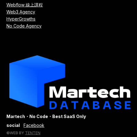
Webflow 線上課程
Web3 Agency
HyperGrowths
No Code Agency
Martech・No Code・Best SaaS Only
social
Facebook
©WEB BY
TENTEN